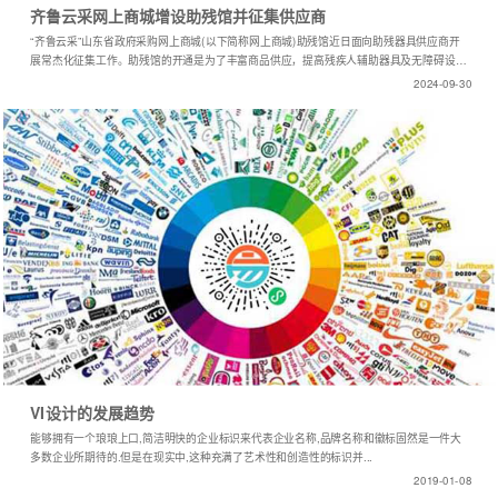
齐鲁云采网上商城增设助残馆并征集供应商
“齐鲁云采”山东省政府采购网上商城(以下简称网上商城)助残馆近日面向助残器具供应商开
展常杰化征集工作。助残馆的开通是为了丰富商品供应，提高残疾人辅助器具及无障碍设施
设备采购效率，降低采购成本。
2024-09-30
VI设计的发展趋势
能够拥有一个琅琅上口,简洁明快的企业标识来代表企业名称,品牌名称和徽标固然是一件大
多数企业所期待的.但是在现实中,这种充满了艺术性和创造性的标识并...
2019-01-08