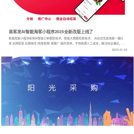
易客发AI智能淘客小程序2025全新改版上线了
新版淘客小程序采用AI智能订单跟踪技术、智能大数据检索技术、 AI自动生成海报一键分
享,全网裂变,长期绑定 持续收佣! 易推广,操作简单。不用耗费人工成本。解决创业痛点。...
2025-01-23